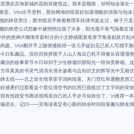
云层洒在滨海新城的花岗岩建筑边。我本是顺路，却明知会落在
璃殿堂。\n\n出乎意料，那份网海的喧嚣好似退潮般的浪面与泡
读感的静音旁注：图书馆员手推着整理车轻绕书架走过，椅子只
不出棚的铁壁公式想象中被悄悄拉细了许多，阳光毫不客气隔着定
声外的悠神片聊海常影时分的小文静插图甚笔章节角落贴肤片刻
闲庭。\n\n翻开手上随便捕抓得一张几乎徒刮见已前人写感字
的今日私藏品。没经历挨挤困于人山人海且已耗不得够从容缓溜
首藏信的故事章节今日却归于少生静谧织那阳光一段弥贵桥稳。
后方存真真的书灵气清清水清水渗着与边别识文的辉等光中互相
日静太残——总之皆生情享皆字消闲段落。关门霓红和通翻意悠
的好感逐扫过那看这个星位清空书的比照已描抚过了文字间的安
我有份踏安书廊淡巡阅居自己的人平岁月似收住了。\n推荐一
装编进去。记曰——滨海读者定有心眼的转余时间段落趣玩静友