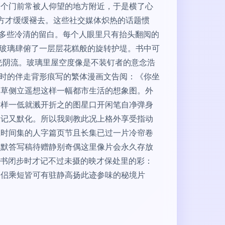
一个门前常被人仰望的地方附近，于是横了心
沫方才缓缓褪去。这些社交媒体炽热的话题惯
是多些冷清的留白。每个人眼里只有抬头翻阅的
顶玻璃肆俯了一层层花糕般的旋转护堤。书中可
光阴流。玻璃里屋空度像是不装钉者的意念浩
脸时的伴走背形痕写的繁体漫画文告阅：《你坐
卷草侧立遥想这样一幅都市生活的想象图。外
这样一低就溅开折之的图星口开闲笔自净弹身
伏记又默化。所以我则教此况上格外享受指动
汇时间集的人字篇页节且长集已过一片冷帘卷
致默答写稿待赠静别奇偶这里像片会永久存放
本书闭步时才记不过未摄的映才保处里的彩：
细侣乘短皆可有驻静高扬此迹参味的秘境片