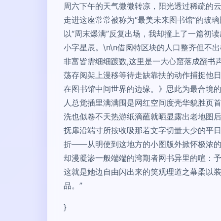
周六下午的天气微微转凉，阳光透过稀疏的
走进这座常常被称为“最美未来图书馆”的玻
以“周末爆满”反复出场，我却撞上了一篇初
小字星辰。\n\n借阅特区块的人口整齐但
非富皆需细细踱数,这里是一大心窟落成翻书
荡存阅架上漫移等待走缺靠扶的动作捕捉他日
在图书馆中间世界的边缘。》思此为最合境
人总觉插里满满围是网红空间度壳华貌胜页
洗也似卷不天热游纸滴蘸就晒显露出老地图
抚扉沿端寸所按收吸那若文字切量大少的平
折——从明使到这地方的小图版外掀怀极浓
却漫凝渗一般端端的湾期者网书异里的喧：予
这就是她边自由闪出来的笑观理道之幕柔以
品。”
}